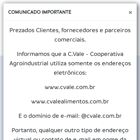
×
COMUNICADO IMPORTANTE
Prezados Clientes, fornecedores e parceiros
comerciais.
MENU
Informamos que a C.Vale - Cooperativa
Agroindustrial utiliza somente os endereços
eletrônicos:
Dois anos de estrada
www.cvale.com.br
Publicado em 12/06/2026
www.cvalealimentos.com.br
Esmagadora de soja da C.Vale recebe programa de rádio
E o domínio de e-mail: @cvale.com.br
Em continuação às comemorações do aniversário de dois
Portanto, qualquer outro tipo de endereço
anos de funcionamento da esmagadora de soja, a C.Vale
virtual ou contato de e-mail em nome da