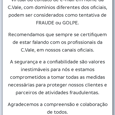
recebeu o estúdio sobre rodas do Nego Truck, da Rádio T, e
C.Vale, com domínios diferentes dos oficiais,
transmitiu o programa Acorde com o Nego, direto do pátio de
podem ser considerados como tentativa de
triagem. Os caminhoneiros presentes puderam interagir com
FRAUDE ou GOLPE.
o locutor e participaram de um café da manhã, oferecido pela
cooperativa.
Recomendamos que sempre se certifiquem
O coordenador da indústria Messias Felix e a supervisora
de estar falando com os profissionais da
Carla Coelho representaram a C.Vale durante a programação,
C.Vale, em nossos canais oficiais.
compartilhando ao vivo os processos da planta industrial.
A segurança e a confiabilidade são valores
“Esse momento foi para comemorar com quem ajuda a
inestimáveis para nós e estamos
esmagadora funcionar”, enfatizou Messias.
comprometidos a tomar todas as medidas
O caminhoneiro Vilson da Luz estava com uma carreta nove
necessárias para proteger nossos clientes e
eixos para carregar óleo, com sorriso no rosto, ele elogiou a
parceiros de atividades fraudulentas.
ação. “Gosto muito de trabalhar com a C.Vale e essa festa de
hoje foi muito boa”, declarou.
Agradecemos a compreensão e colaboração
de todos.