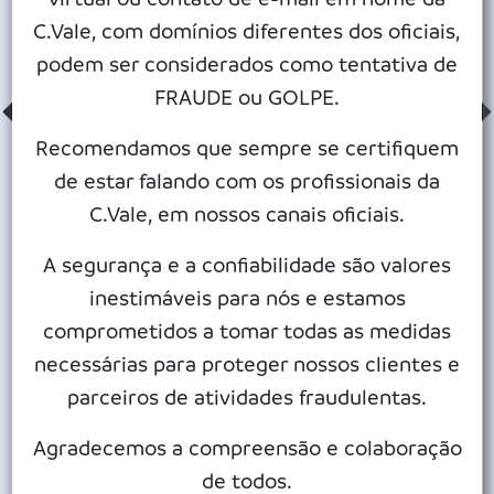
86 - 91
11 ºC
Manhã
C.Vale, com domínios diferentes dos oficiais,
8 km/h - NW
14 - 15 °C
34 mm
podem ser considerados como tentativa de
93 - 99
Prob.98 %
FRAUDE ou GOLPE.
Tarde
11 km/h - WSW
12 - 13 °C
88 - 100
Recomendamos que sempre se certifiquem
Chuvoso durante o dia e à noite.
Noite
de estar falando com os profissionais da
5 km/h - WSW
11 - 14 °C
C.Vale, em nossos canais oficiais.
81 - 92
10:04:56
7 km/h - WSW
Legenda
21:05:30
Veloc. e Direc. Vento
Temperatura
A segurança e a confiabilidade são valores
Umidade
Mostrar detalhes
inestimáveis para nós e estamos
Voltar ao Resumo
comprometidos a tomar todas as medidas
PREVISÃO DO TEMPO PARA OS PRÓXIMOS 15 DIAS
necessárias para proteger nossos clientes e
parceiros de atividades fraudulentas.
Agradecemos a compreensão e colaboração
OUÇA A PREVISÃO POR ESTADO
de todos.