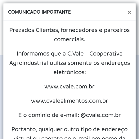
×
COMUNICADO IMPORTANTE
Prezados Clientes, fornecedores e parceiros
comerciais.
MENU
Informamos que a C.Vale - Cooperativa
Agroindustrial utiliza somente os endereços
Previsão do tempo em:
eletrônicos:
www.cvale.com.br
Definir como Padrão
www.cvalealimentos.com.br
E o domínio de e-mail: @cvale.com.br
Hoje - Sexta
Madrugada
Portanto, qualquer outro tipo de endereço
4 km/h -
16 - 16 °C
16 ºC
NE/NNE/N/NNW/NW/WNW
virtual ou contato de e-mail em nome da