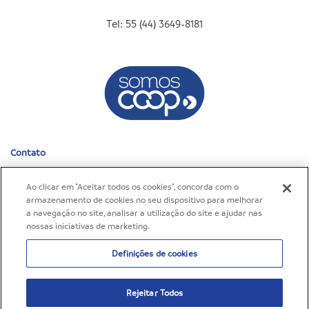
Tel: 55 (44) 3649-8181
Contato
Fale Conosco
Ao clicar em "Aceitar todos os cookies", concorda com o
Fale Conosco – C.Vale Alimentos
armazenamento de cookies no seu dispositivo para melhorar
Canal de Denúncias
a navegação no site, analisar a utilização do site e ajudar nas
nossas iniciativas de marketing.
©2026 C.Vale - Cooperativa Agroindustrial. Todos os
Política de
Definições de cookies
direitos reservados.
Privacidade
Rejeitar Todos