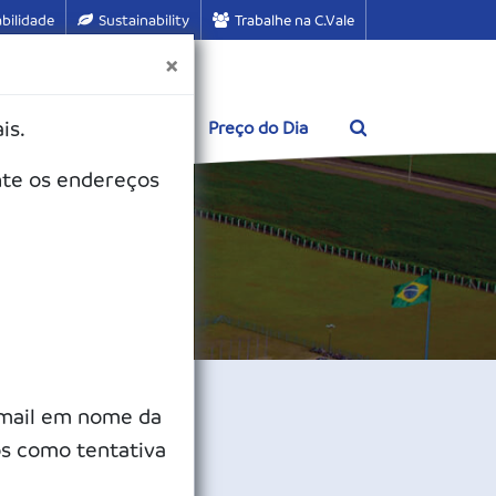
bilidade
Sustainability
Trabalhe na C.Vale
×
is.
entos
Contato
Preço do Dia
nte os endereços
-mail em nome da
os como tentativa