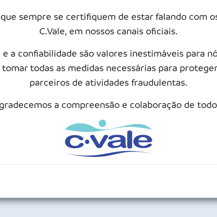
TEIO AGRÍCOLA / PECUÁRIA / INVESTIMENTOS
e sempre se certifiquem de estar falando com os 
oio financeiro para aquisição de insumos, sementes, fertilizante
C.Vale, em nossos canais oficiais.
aboração de Projeto Técnico por consultor capacitado;
 e a confiabilidade são valores inestimáveis para n
ompanhamento e condução do investimento durante todo o cic
tomar todas as medidas necessárias para proteger 
issão de laudos de acompanhamento da cultura;
parceiros de atividades fraudulentas.
rreto posicionamento de insumos de acordo com as melhores es
gradecemos a compreensão e colaboração de todo
ilização de recursos do Crédito Rural;
ntratação de Seguro Agrícola ou PROAGRO;
azos, taxas e carências adequadas a cada linha.
s informações, consulte o Departamento Agronômico da C.Vale