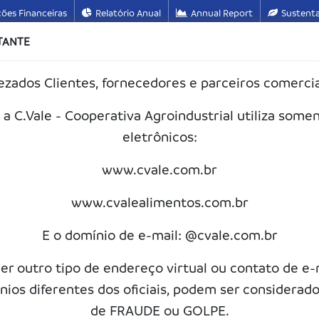
ões Financeiras
Relatório Anual
Annual Report
Sustenta
TANTE
ezados Clientes, fornecedores e parceiros comercia
C.Vale
Produtos e Serviços
Imprensa
Alim
a C.Vale - Cooperativa Agroindustrial utiliza some
eletrônicos:
Crédito Rural
www.cvale.com.br
Página Inicial
Produtos e Serviços
Crédito Rural
www.cvalealimentos.com.br
E o domínio de e-mail: @cvale.com.br
uer outro tipo de endereço virtual ou contato de e
dito Rural
nios diferentes dos oficiais, podem ser considerad
de FRAUDE ou GOLPE.