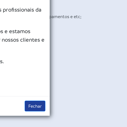
profissionais da
s, animais, máquinas, equipamentos e etc;
ós e estamos
lo;
nossos clientes e
tratégias de manejo;
s.
Fechar
.