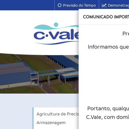
Previsão do Tempo
Demonstraç
COMUNICADO IMPOR
Pr
A 
Informamos que 
Portanto, qualq
Cré
Agricultura de Precisão
C.Vale, com domí
Armazenagem