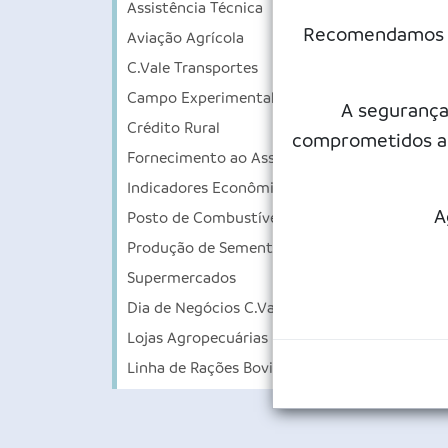
Assistência Técnica
CUS
Recomendamos qu
Aviação Agrícola
- Ap
C.Vale Transportes
- El
Campo Experimental
A segurança
Crédito Rural
- Ac
comprometidos a 
Fornecimento ao Associado
- Em
Indicadores Econômicos
- Co
A
Posto de Combustível
- Ut
Produção de Sementes
- Co
Supermercados
Dia de Negócios C.Vale
- Pr
Lojas Agropecuárias
Linha de Rações Bovinos de Leite
*Mai