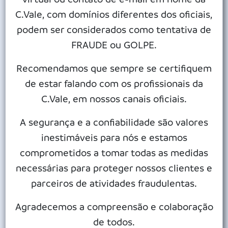
Os produtores rurais de Goioerê e municípios próximos
C.Vale, com domínios diferentes dos oficiais,
passaram a contar com uma nova unidade da C.Vale para
podem ser considerados como tentativa de
recebimento de grãos. A cooperativa passou a atender em
FRAUDE ou GOLPE.
uma estrutura construída sobre uma área própria de 11,6
hectares. A capacidade de armazenagem é de 721 mil sacas,
Recomendamos que sempre se certifiquem
divididas em um armazém (700 mil sacas) e dois silos-pulmão
de estar falando com os profissionais da
(21 mil sacas). O descarregamento de grãos será feito por dois
C.Vale, em nossos canais oficiais.
tombadores hidráulicos enquanto a secagem será realizada
com equipamento com capacidade para 200 toneladas/hora,
A segurança e a confiabilidade são valores
alimentado por cavacos.
inestimáveis para nós e estamos
Uma balança rodoviária automatizada de 30 metros será
comprometidos a tomar todas as medidas
usada para a pesagem de entrada e saída de veículos de
necessárias para proteger nossos clientes e
carga. A classificação dos grãos será feita por coletor de
parceiros de atividades fraudulentas.
amostras móvel em prédio de 25 X 11 metros. Um barracão de
Agradecemos a compreensão e colaboração
dois mil metros quadrados foi destinado à armazenagem de
de todos.
insumos e um escritório de 500 metros quadrados vai