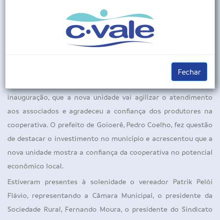
centralizar o atendimento a produtores e clientes. A unidade
fica às margens da PR-472, que liga Goioerê a Rancho Alegre
do Oeste.
SOLENIDADE
Fechar
O presidente da C.Vale, Alfredo Lang, afirmou, na cerimônia de
inauguração, que a nova unidade vai agilizar o atendimento
aos associados e agradeceu a confiança dos produtores na
cooperativa. O prefeito de Goioerê, Pedro Coelho, fez questão
de destacar o investimento no município e acrescentou que a
nova unidade mostra a confiança da cooperativa no potencial
econômico local.
Estiveram presentes à solenidade o vereador Patrik Pelói
Flávio, representando a Câmara Municipal, o presidente da
Sociedade Rural, Fernando Moura, o presidente do Sindicato