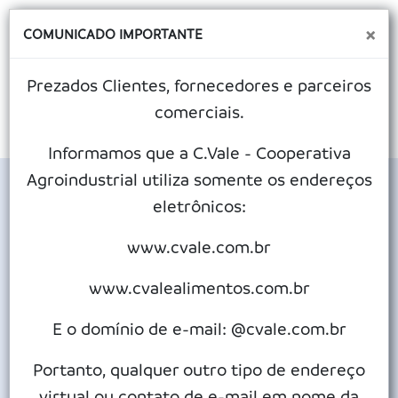
×
COMUNICADO IMPORTANTE
Prezados Clientes, fornecedores e parceiros
comerciais.
MENU
Informamos que a C.Vale - Cooperativa
Agroindustrial utiliza somente os endereços
eletrônicos:
Unidade de R$ 88 milhões reforça C.Vale
em Goioerê
www.cvale.com.br
Publicado em 27/05/2026
www.cvalealimentos.com.br
E o domínio de e-mail: @cvale.com.br
C.Vale investiu em estrutura para mais de 700 mil sacas de
grãos
Portanto, qualquer outro tipo de endereço
virtual ou contato de e-mail em nome da