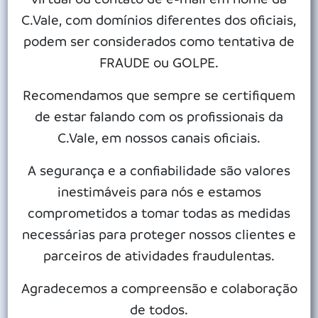
final de janeiro de 2025, o avanço físico dos trabalhos
C.Vale, com domínios diferentes dos oficiais,
alcançou 32% contra uma previsão inicial de 20%.
podem ser considerados como tentativa de
A maior parte dos trabalhos, neste início de 2025, envolve
FRAUDE ou GOLPE.
limpeza, escavação, compactação de aterros, construção de
galerias, bueiros, caixas de drenagem, canaletas, sub-bases e
Recomendamos que sempre se certifiquem
bases para o asfalto, plantio de grama e remanejamento de
de estar falando com os profissionais da
redes elétricas.
C.Vale, em nossos canais oficiais.
O contorno viário será formado por 15,2 quilômetros de
pistas, viaduto, trevos e rotatórias ligando Palotina a Assis
A segurança e a confiabilidade são valores
Chateaubriand, Terra Roxa, Francisco Alves e Toledo.
inestimáveis para nós e estamos
A empreiteira Castilho tem mais 14 meses para concluir os
comprometidos a tomar todas as medidas
trabalhos. Quando estiver pronto, o contorno viário vai
necessárias para proteger nossos clientes e
desafogar o trânsito do centro de Palotina. Atualmente,
parceiros de atividades fraudulentas.
carretas, caminhões e ônibus trafegam por vias urbanas
Agradecemos a compreensão e colaboração
gerando congestionamentos nos sinaleiros, especialmente
de todos.
nos horários de troca de turno dos abatedouros de frangos e