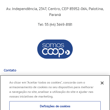
Av. Independência, 2347, Centro, CEP 85952-064, Palotina,
Paraná
Tel: 55 (44) 3649-8181
Contato
Fale Conosco
Ao clicar em "Aceitar todos os cookies", concorda com o
Fale Conosco – C.Vale Alimentos
armazenamento de cookies no seu dispositivo para melhorar
Canal de Denúncias
a navegação no site, analisar a utilização do site e ajudar nas
nossas iniciativas de marketing.
©2026 C.Vale - Cooperativa Agroindustrial. Todos os
Política de
Definições de cookies