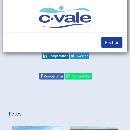
de peixes da C.Vale. Até sua conclusão serão investidos R$ 170
milhões.
Fechar
Compartilhar
Twettar
Compartilhar
Compartilhar
Fotos