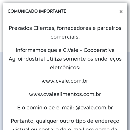
×
COMUNICADO IMPORTANTE
Prezados Clientes, fornecedores e parceiros
comerciais.
MENU
Informamos que a C.Vale - Cooperativa
Agroindustrial utiliza somente os endereços
eletrônicos:
Avanço físico das obras do contorno viário
chega a 32 por cento
www.cvale.com.br
Publicado em 04/02/2025
www.cvalealimentos.com.br
E o domínio de e-mail: @cvale.com.br
Seis meses depois de retomada a construção do contorno
viário de Palotina, a execução das obras está em ritmo bem
Portanto, qualquer outro tipo de endereço
mais acelerado que o previsto. De 1º de agosto de 2024 até o
virtual ou contato de e-mail em nome da